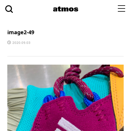
toggl
navig
image2-49
2020.09.03