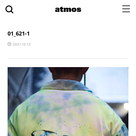
toggl
navig
01_621-1
2021.10.12